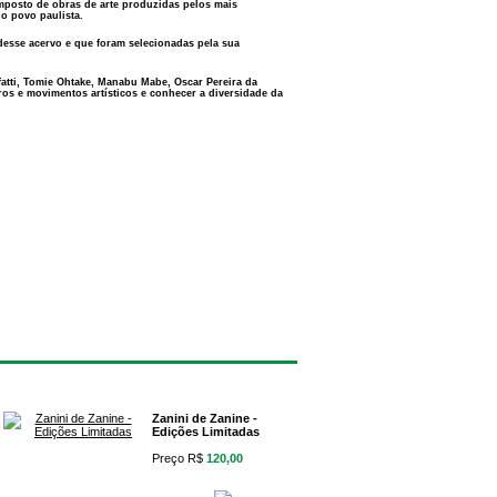
posto de obras de arte produzidas pelos mais
do povo paulista.
desse acervo e que foram selecionadas pela sua
lfatti, Tomie Ohtake, Manabu Mabe, Oscar Pereira da
eros e movimentos artísticos e conhecer a diversidade da
Zanini de Zanine -
Edições Limitadas
Preço R$
120,00