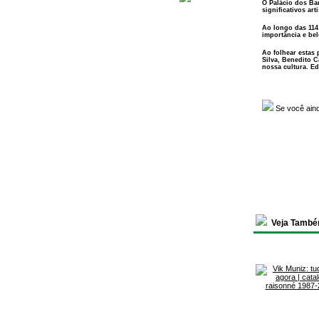
O Palácio dos Ba
significativos ar
Ao longo das 114
importância e bel
Ao folhear estas 
Silva, Benedito C
nossa cultura. Ed
Se você ain
Veja També