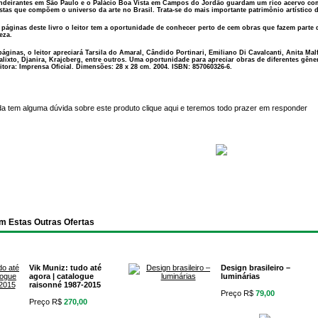
ndeirantes em São Paulo e o Palácio Boa Vista em Campos do Jordão guardam um rico acervo com
tistas que compõem o universo da arte no Brasil. Trata-se do mais importante patrimônio artístico 
 páginas deste livro o leitor tem a oportunidade de conhecer perto de cem obras que fazem parte 
eza.
páginas, o leitor apreciará Tarsila do Amaral, Cândido Portinari, Emiliano Di Cavalcanti, Anita Ma
alixto, Djanira, Krajcberg, entre outros. Uma oportunidade para apreciar obras de diferentes gên
itora: Imprensa Oficial. Dimensões: 28 x 28 cm. 2004. ISBN: 857060326-6.
da tem alguma dúvida sobre este produto
clique aqui
e teremos todo prazer em responder
m Estas Outras Ofertas
Vik Muniz: tudo até
Design brasileiro –
agora | catalogue
luminárias
raisonné 1987-2015
Preço R$
79,00
Preço R$
270,00