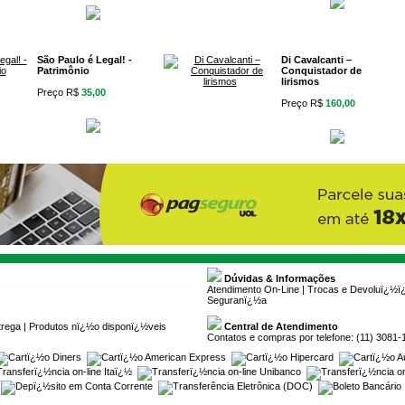
São Paulo é Legal! -
Di Cavalcanti –
Patrimônio
Conquistador de
lirismos
Preço R$
35,00
Preço R$
160,00
Dúvidas & Informações
Atendimento On-Line
|
Trocas e Devoluï¿½
Seguranï¿½a
trega
|
Produtos nï¿½o disponï¿½veis
Central de Atendimento
Contatos e compras por telefone: (11) 3081-