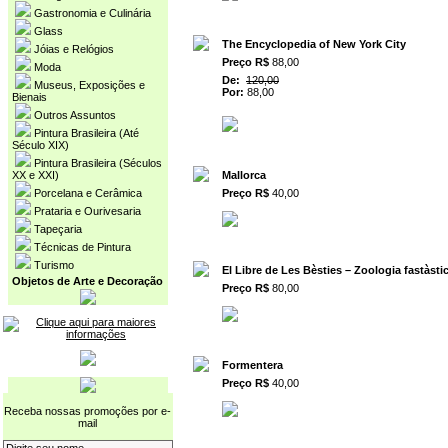
Gastronomia e Culinária
Glass
The Encyclopedia of New York City
Jóias e Relógios
Preço R$
88,00
Moda
De:
120,00
Museus, Exposições e
Por:
88,00
Bienais
Outros Assuntos
Pintura Brasileira (Até
Século XIX)
Pintura Brasileira (Séculos
Mallorca
XX e XXI)
Preço R$
40,00
Porcelana e Cerâmica
Prataria e Ourivesaria
Tapeçaria
Técnicas de Pintura
Turismo
El Libre de Les Bèsties – Zoologia fastàsti
Objetos de Arte e Decoração
Preço R$
80,00
Formentera
Preço R$
40,00
Receba nossas promoções por e-
mail