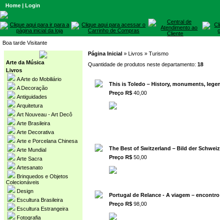
Home
|
Login
Boa tarde Visitante
Página Inicial
» Livros » Turismo
Arte da Música
Quantidade de produtos neste departamento:
18
Livros
A Arte do Mobiliário
This is Toledo – History, monuments, lege
A Decoração
Preço R$
40,00
Antiguidades
Arquitetura
Art Nouveau - Art Decô
Arte Brasileira
Arte Decorativa
Arte e Porcelana Chinesa
The Best of Switzerland – Bild der Schwei
Arte Mundial
Preço R$
50,00
Arte Sacra
Artesanato
Brinquedos e Objetos
Colecionáveis
Design
Portugal de Relance - A viagem – encontro
Escultura Brasileira
Preço R$
98,00
Escultura Estrangeira
Fotografia